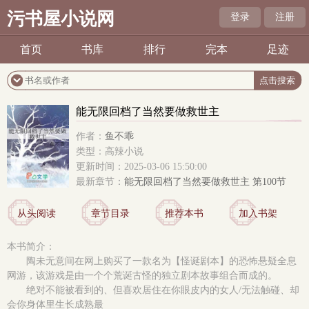
污书屋小说网
登录
注册
首页
书库
排行
完本
足迹
能无限回档了当然要做救世主
作者：
鱼不乖
类型：高辣小说
更新时间：2025-03-06 15:50:00
最新章节：
能无限回档了当然要做救世主 第100节
从头阅读
章节目录
推荐本书
加入书架
本书简介：
陶未无意间在网上购买了一款名为【怪诞剧本】的恐怖悬疑全息
网游，该游戏是由一个个荒诞古怪的独立剧本故事组合而成的。
绝对不能被看到的、但喜欢居住在你眼皮内的女人/无法触碰、却
会你身体里生长成熟最