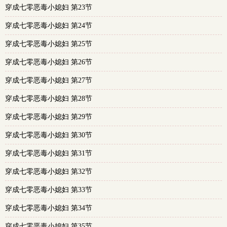
穿成七零恶毒小媳妇 第23节
穿成七零恶毒小媳妇 第24节
穿成七零恶毒小媳妇 第25节
穿成七零恶毒小媳妇 第26节
穿成七零恶毒小媳妇 第27节
穿成七零恶毒小媳妇 第28节
穿成七零恶毒小媳妇 第29节
穿成七零恶毒小媳妇 第30节
穿成七零恶毒小媳妇 第31节
穿成七零恶毒小媳妇 第32节
穿成七零恶毒小媳妇 第33节
穿成七零恶毒小媳妇 第34节
穿成七零恶毒小媳妇 第35节