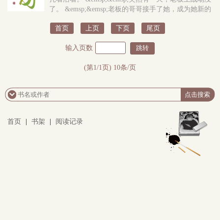
了。 &emsp;&emsp;老板的哥哥接手了她，成为她新的
老板。 &emsp;&emsp;好不容易安稳下来，新老板又开
首页
上页
下页
尾页
始发大疯，说要拉着全世界一起做梦，然后新老板也没
了。..
输入页数
(第1/1页) 10条/页
首页
|
书架
|
阅读记录