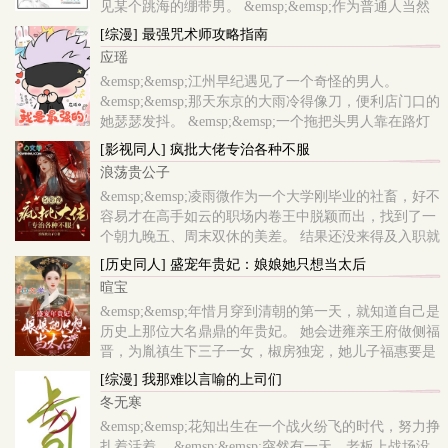
见某个跳海的绷带男。 &emsp;&emsp;作为普通人当然
是选择————见死不救啊！ &emsp;&emsp;这明显是
[综漫] 最强咒术师攻略指南
个错误的决定。 &emsp;&emsp;遇见绷带男后山崎荣嘢
应瑶
的普通人生成功..
&emsp;&emsp;江州早纪遇见了一个奇怪的男人。
&emsp;&emsp;那天东京的大雨冷得像刀，便利店门口的
她瑟瑟发抖。 &emsp;&emsp;一个拖把头男人靠在路灯
旁，手中拿着伞却不撑。 &emsp;&emsp;雨中人影绰
[影视同人] 疯批大佬专治各种不服
绰，车水马龙，男人锋利而冷淡的神色绻着一点疲倦。
浪荡贵公子
&emsp;&emsp;“你好，可
&emsp;&emsp;凌雨微作为一个大学刚毕业的社畜，好不
容易才在高手如云的职场内卷王中脱颖而出，找到了一
个朝九晚五、周末双休的美差。 结果还没来得及入职就
被第一天上班的系统小八给设计，用一辆自行车把她给
[历史同人] 盛宠年贵妃：娘娘她只想当太后
撞死了。 为了弥补..
暄宝
&emsp;&emsp;年惜月穿到清朝的第一天，就知道自己是
历史上那位大名鼎鼎的年贵妃。 她会进雍亲王府做侧福
晋，为胤禛生下三子一女，椒房独宠，她儿子福惠要是
没死，皇位哪轮得到弘历继承！ 但年惜月要的不是这
[综漫] 我那难以言喻的上司们
些，为了摆脱28岁早..
冬无寒
&emsp;&emsp;花知出生在一个战火纷飞的时代，努力挣
扎着活着。 &emsp;&emsp;突然有一天，老板上战场没