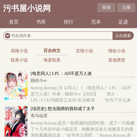
污书屋小说网
登录
注册
首页
书库
排行
完本
足迹
百合肉文
高辣小说
言情小说
情欲小说
耽美小说
海棠耽美
其他类型
[电竞同人] LPL：AD不是万人迷
顾程今er
&emsp;&emsp;[ＢＧ同人] 《（电竞同人）LPL：AD不
是万人迷》作者：顾程今er【完结】 简介：
LPL+LCK/玛丽苏乙女向/女主略渣 “你为了什么来
的？” “当然是为了夺冠。”
[综历史] 想当国师的我却成了太子
青鸟临星
&emsp;&emsp;还灵一朝穿越到战国时期，成了一只痴傻
了十几年的半妖小狐还灵，刚醒来没多久就被原主的母
亲拍着脑袋说道：“去寻你父亲吧。” &emsp;&emsp;本