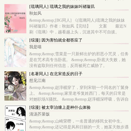
来以为自己父亲是赵国人的还灵麻溜的去了秦国，却因
[琉璃同人] 琉璃之我的妹妹叫禇璇玑
为不小心偷吃了嬴政的午膳而被国..
秋如风
&emsp;&emsp;[BG同人] 《(琉璃同人)琉璃之我的妹妹
叫禇璇玑》作者：秋如风【完结】 文案 最近N
刷《琉璃》中，越看越上头，沉迷其中不可自拔。
然后，生出许多不平，为什么要那么虐我们司凤
[综漫] 因为害怕就全都答应了
儿??? 如果，给褚璇..
我是喵
&emsp;&emsp;雪菜是一只新鲜出炉的邪恶小咒灵，任务
是在咒术高专当卧底。 &emsp;&emsp;卧底大失败，她
没有盗取到任何信息，反而被死亡威胁了。
&emsp;&emsp;“想和你一起看电影，可以吗？”
[名著同人] 在北宋造反的日子
&emsp;&emsp;乙骨同学把票放在她的桌子上，垂眸：
想见江南
“当然，你拒绝也没关..
&emsp;&emsp;赵淳楣穿了，穿到宋朝一个同名的丫鬟身
上。 &emsp;&emsp;家里老爷复姓西门，每天的日常是
对她职场X骚扰。 &emsp;&emsp;赵淳楣深呼吸，告诉自
己忍耐，等攒够了钱就赎身。 &emsp;&emsp;然而当被
[综漫] 被太宰治缠上是种什么体验
安排去侍候位叫潘金莲的姨娘之时，她终于察觉到不
清汤芥菜饭
妙…… &emsp;&emsp
&emsp;&emsp;山崎荣嘢，一名普通的移民女初中生。
&emsp;&emsp;还记得是风和日丽的一天，她某天散步遇